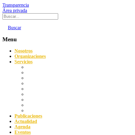
Transparencia
Área privada
Buscar
Menu
Nosotros
Organizaciones
Servicios
Digitalización
Sostenibilidad
Asesoramiento empresarial
Orientación laboral
Prevención de Riesgos Laborales
Agencia de Colocación
Protección de datos y Compliance
Servicio Acredita
Impulsa FP Dual
Publicaciones
Actualidad
Agenda
Eventos