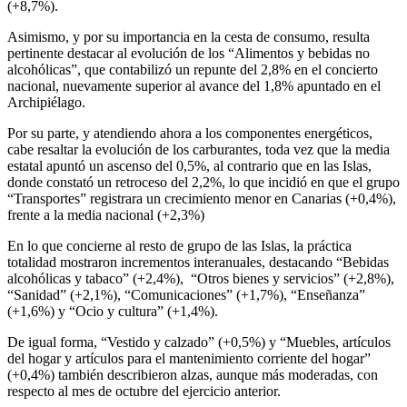
(+8,7%).
Asimismo, y por su importancia en la cesta de consumo, resulta
pertinente destacar al evolución de los “Alimentos y bebidas no
alcohólicas”, que contabilizó un repunte del 2,8% en el concierto
nacional, nuevamente superior al avance del 1,8% apuntado en el
Archipiélago.
Por su parte, y atendiendo ahora a los componentes energéticos,
cabe resaltar la evolución de los carburantes, toda vez que la media
estatal apuntó un ascenso del 0,5%, al contrario que en las Islas,
donde constató un retroceso del 2,2%, lo que incidió en que el grupo
“Transportes” registrara un crecimiento menor en Canarias (+0,4%),
frente a la media nacional (+2,3%)
En lo que concierne al resto de grupo de las Islas, la práctica
totalidad mostraron incrementos interanuales, destacando “Bebidas
alcohólicas y tabaco” (+2,4%), “Otros bienes y servicios” (+2,8%),
“Sanidad” (+2,1%), “Comunicaciones” (+1,7%), “Enseñanza”
(+1,6%) y “Ocio y cultura” (+1,4%).
De igual forma, “Vestido y calzado” (+0,5%) y “Muebles, artículos
del hogar y artículos para el mantenimiento corriente del hogar”
(+0,4%) también describieron alzas, aunque más moderadas, con
respecto al mes de octubre del ejercicio anterior.