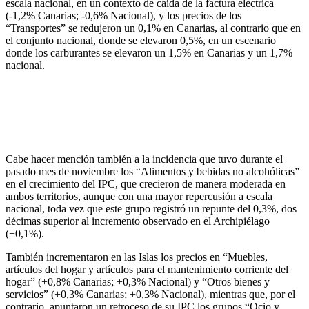
escala nacional, en un contexto de caída de la factura eléctrica
(-1,2% Canarias; -0,6% Nacional), y los precios de los
“Transportes” se redujeron un 0,1% en Canarias, al contrario que en
el conjunto nacional, donde se elevaron 0,5%, en un escenario
donde los carburantes se elevaron un 1,5% en Canarias y un 1,7%
nacional.
Cabe hacer mención también a la incidencia que tuvo durante el
pasado mes de noviembre los “Alimentos y bebidas no alcohólicas”
en el crecimiento del IPC, que crecieron de manera moderada en
ambos territorios, aunque con una mayor repercusión a escala
nacional, toda vez que este grupo registró un repunte del 0,3%, dos
décimas superior al incremento observado en el Archipiélago
(+0,1%).
También incrementaron en las Islas los precios en “Muebles,
artículos del hogar y artículos para el mantenimiento corriente del
hogar” (+0,8% Canarias; +0,3% Nacional) y “Otros bienes y
servicios” (+0,3% Canarias; +0,3% Nacional), mientras que, por el
contrario, apuntaron un retroceso de su IPC los grupos “Ocio y