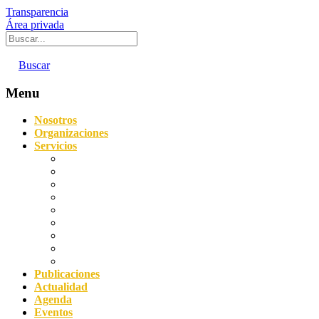
Transparencia
Área privada
Buscar
Menu
Nosotros
Organizaciones
Servicios
Digitalización
Sostenibilidad
Asesoramiento empresarial
Orientación laboral
Prevención de Riesgos Laborales
Agencia de Colocación
Protección de datos y Compliance
Servicio Acredita
Impulsa FP Dual
Publicaciones
Actualidad
Agenda
Eventos