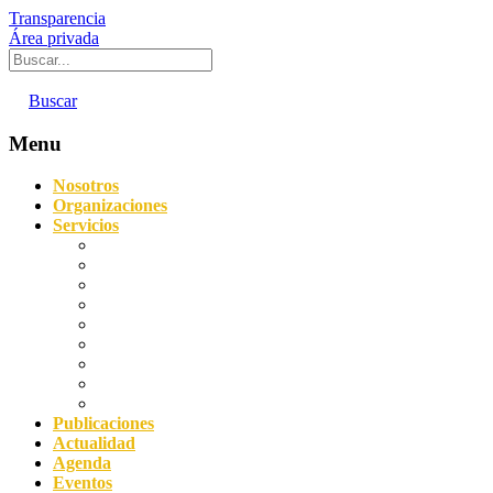
Transparencia
Área privada
Buscar
Menu
Nosotros
Organizaciones
Servicios
Digitalización
Sostenibilidad
Asesoramiento empresarial
Orientación laboral
Prevención de Riesgos Laborales
Agencia de Colocación
Protección de datos y Compliance
Servicio Acredita
Impulsa FP Dual
Publicaciones
Actualidad
Agenda
Eventos