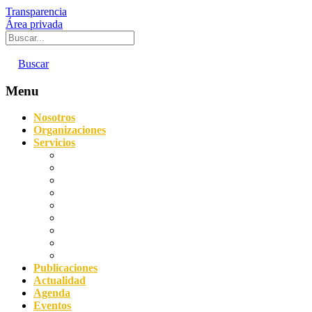
Transparencia
Área privada
Buscar
Menu
Nosotros
Organizaciones
Servicios
Digitalización
Sostenibilidad
Asesoramiento empresarial
Orientación laboral
Prevención de Riesgos Laborales
Agencia de Colocación
Protección de datos y Compliance
Servicio Acredita
Impulsa FP Dual
Publicaciones
Actualidad
Agenda
Eventos