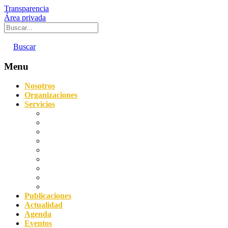
Transparencia
Área privada
Buscar
Menu
Nosotros
Organizaciones
Servicios
Digitalización
Sostenibilidad
Asesoramiento empresarial
Orientación laboral
Prevención de Riesgos Laborales
Agencia de Colocación
Protección de datos y Compliance
Servicio Acredita
Impulsa FP Dual
Publicaciones
Actualidad
Agenda
Eventos