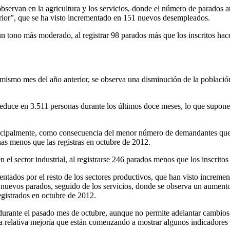
 observan en la agricultura y los servicios, donde el número de parad
erior”, que se ha visto incrementado en 151 nuevos desempleados.
n tono más moderado, al registrar 98 parados más que los inscritos hace
 mismo mes del año anterior, se observa una disminución de la població
reduce en 3.511 personas durante los últimos doce meses, lo que supone 
rincipalmente, como consecuencia del menor número de demandantes que 
as menos que las registras en octubre de 2012.
l sector industrial, al registrarse 246 parados menos que los inscrito
dos por el resto de los sectores productivos, que han visto increment
4 nuevos parados, seguido de los servicios, donde se observa un aument
gistrados en octubre de 2012.
 durante el pasado mes de octubre, aunque no permite adelantar cambios 
la relativa mejoría que están comenzando a mostrar algunos indicadores e