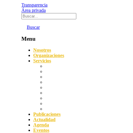
Transparencia
Área privada
Buscar
Menu
Nosotros
Organizaciones
Servicios
Digitalización
Sostenibilidad
Asesoramiento empresarial
Orientación laboral
Prevención de Riesgos Laborales
Agencia de Colocación
Protección de datos y Compliance
Servicio Acredita
Impulsa FP Dual
Publicaciones
Actualidad
Agenda
Eventos