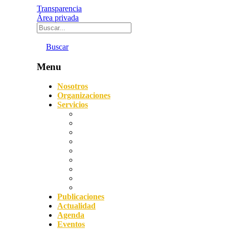
Transparencia
Área privada
Buscar
Menu
Nosotros
Organizaciones
Servicios
Digitalización
Sostenibilidad
Asesoramiento empresarial
Orientación laboral
Prevención de Riesgos Laborales
Agencia de Colocación
Protección de datos y Compliance
Servicio Acredita
Impulsa FP Dual
Publicaciones
Actualidad
Agenda
Eventos