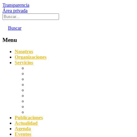
Transparencia
Área privada
Buscar
Menu
Nosotros
Organizaciones
Servicios
Digitalización
Sostenibilidad
Asesoramiento empresarial
Orientación laboral
Prevención de Riesgos Laborales
Agencia de Colocación
Protección de datos y Compliance
Servicio Acredita
Impulsa FP Dual
Publicaciones
Actualidad
Agenda
Eventos