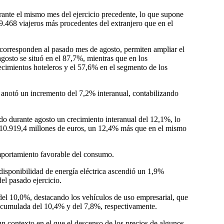
urante el mismo mes del ejercicio precedente, lo que supone
69.468 viajeros más procedentes del extranjero que en el
e corresponden al pasado mes de agosto, permiten ampliar el
 agosto se situó en el 87,7%, mientras que en los
cimientos hoteleros y el 57,6% en el segmento de los
o anotó un incremento del 7,2% interanual, contabilizando
ndo durante agosto un crecimiento interanual del 12,1%, lo
e 10.919,4 millones de euros, un 12,4% más que en el mismo
omportamiento favorable del consumo.
 disponibilidad de energía eléctrica ascendió un 1,9%
l pasado ejercicio.
del 10,0%, destacando los vehículos de uso empresarial, que
a acumulada del 10,4% y del 7,8%, respectivamente.
n contexto en el que el descenso de los precios de algunos