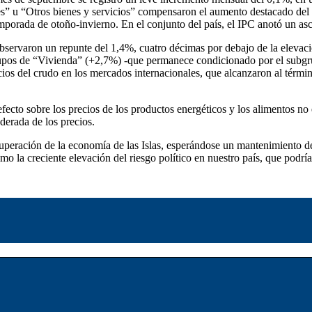
tes” u “Otros bienes y servicios” compensaron el aumento destacado de
 temporada de otoño-invierno. En el conjunto del país, el IPC anotó un a
bservaron un repunte del 1,4%, cuatro décimas por debajo de la elevac
 grupos de “Vivienda” (+2,7%) -que permanece condicionado por el subgr
os del crudo en los mercados internacionales, que alcanzaron al términ
efecto sobre los precios de los productos energéticos y los alimentos no
derada de los precios.
uperación de la economía de las Islas, esperándose un mantenimiento d
omo la creciente elevación del riesgo político en nuestro país, que podrí