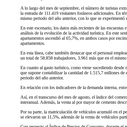
A lo largo del mes de septiembre, el número de turistas ext
la entrada de 111.419 visitantes foráneos adicionales. En t
mismo periodo del año anterior, con lo que se experimentó u
En este escenario, los datos más recientes de las encuestas
análisis de la evolución de la actividad turística. En este s
apartamentos ascendió al 65,7%, en ambos casos por encima 
apartamentos.
En esta línea, cabe también destacar que el personal emplea
un total de 58.858 trabajadores, 3.961 más que en el mism
En cuanto al gasto turístico, como viene sucediendo desde m
que supone contabilizar la cantidad de 1.515,7 millones de
periodo del año anterior.
En relación con los indicadores de la demanda interna, esto
Así, en el transcurso del mes de agosto, el índice del come
interanual. Además, la venta al por mayor de cemento desc
Por su parte, la matriculación de vehículos acumuló en el 
se elevaron un 11,5%, además de la venta de vehículos parti
Con respecto al Índice de Precios de Consumo, durante el m