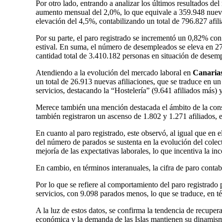
Por otro lado, entrando a analizar los últimos resultados d
aumento mensual del 2,0%, lo que equivale a 359.948 nuevas
elevación del 4,5%, contabilizando un total de 796.827 afil
Por su parte, el paro registrado se incrementó un 0,82% con
estival. En suma, el número de desempleados se eleva en 27
cantidad total de 3.410.182 personas en situación de desemp
Atendiendo a la evolución del mercado laboral en
Canaria
un total de 26.913 nuevas afiliaciones, que se traduce en un
servicios, destacando la “Hostelería” (9.641 afiliados más) 
Merece también una mención destacada el ámbito de la const
también registraron un ascenso de 1.802 y 1.271 afiliados,
En cuanto al paro registrado, este observó, al igual que en
del número de parados se sustenta en la evolución del col
mejoría de las expectativas laborales, lo que incentiva la 
En cambio, en términos interanuales, la cifra de paro conta
Por lo que se refiere al comportamiento del paro registrado 
servicios, con 9.098 parados menos, lo que se traduce, en t
A la luz de estos datos, se confirma la tendencia de recuper
económica y la demanda de las Islas mantienen su dinamismo,