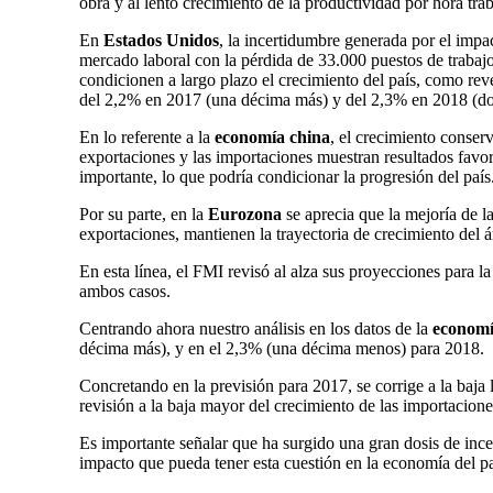
obra y al lento crecimiento de la productividad por hora tra
En
Estados Unidos
, la incertidumbre generada por el imp
mercado laboral con la pérdida de 33.000 puestos de trabajo
condicionen a largo plazo el crecimiento del país, como rev
del 2,2% en 2017 (una décima más) y del 2,3% en 2018 (do
En lo referente a la
economía china
, el crecimiento conser
exportaciones y las importaciones muestran resultados fav
importante, lo que podría condicionar la progresión del país
Por su parte, en la
Eurozona
se aprecia que la mejoría de l
exportaciones, mantienen la trayectoria de crecimiento del á
En esta línea, el FMI revisó al alza sus proyecciones para 
ambos casos.
Centrando ahora nuestro análisis en los datos de la
economí
décima más), y en el 2,3% (una décima menos) para 2018.
Concretando en la previsión para 2017, se corrige a la baja 
revisión a la baja mayor del crecimiento de las importacione
Es importante señalar que ha surgido una gran dosis de ince
impacto que pueda tener esta cuestión en la economía del paí