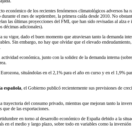
bajada.
acto económico de los recientes fenómenos climatológicos adversos ha r
 durante el mes de septiembre, la primera caída desde 2010. No obstant
elan las últimas proyecciones del FMI, que han sido revisadas al alza e
s décimas adicionales).
va su vigor, dado el buen momento que atraviesan tanto la demanda inter
orables. Sin embargo, no hay que olvidar que el elevado endeudamiento
.
a actividad económica, junto con la solidez de la demanda interna (sobr
rea.
la Eurozona, situándolas en el 2,1% para el año en curso y en el 1,9% 
a española
, el Gobierno publicó recientemente sus previsiones de cre
la trayectoria del consumo privado, mientras que mejoran tanto la inver
s que de las exportaciones.
rtidumbre en torno al desarrollo económico de España debido a la situac
s en el medio y largo plazo, sobre todo en variables como la inversión o