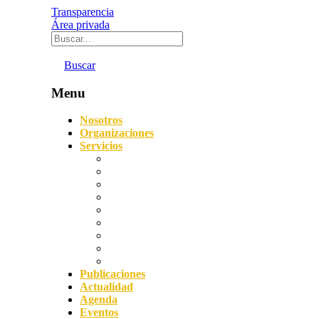
Transparencia
Área privada
Buscar
Menu
Nosotros
Organizaciones
Servicios
Digitalización
Sostenibilidad
Asesoramiento empresarial
Orientación laboral
Prevención de Riesgos Laborales
Agencia de Colocación
Protección de datos y Compliance
Servicio Acredita
Impulsa FP Dual
Publicaciones
Actualidad
Agenda
Eventos