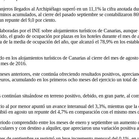
ranjeros llegados al Archipiélago superó en un 11,1% la cifra anotada d
érminos acumulados, al cierre del pasado septiembre se contabilizaron 8
n repunte del 9,0 por ciento.
 elaboradas por el INE sobre alojamientos turísticos de Canarias, aunqu
entido, el grado de ocupación por plazas en los hoteles durante el mes de
de la media de ocupación del año, que alcanzó el 78,9% en los estable
do en los alojamientos turísticos de Canarias al cierre del mes de agost
o mes de 2016.
eses anteriores, este continúa ofreciendo resultados positivos, aprecia
 euros, acumulando en los primeros ocho meses del ejercicio un total d
s continúan situándose en terreno positivo, debido, en gran parte, al c
rcio al por menor apuntó un avance interanual del 3,3%, mientras que la
ribió en agosto un repunte del 4,7% en comparación con el mismo mes de
periodo comprendido entre los meses de enero y septiembre un aumento 
culares y con destino a alquiler, que apreciaron una variación positiv
es de septiembre se registró un leve incremento mensual del 0,1%, en u