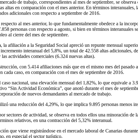
el mercado de trabajo, correspondientes al mes de septiembre, se observ
 altas en comparación con el mes anterior. En términos interanuales, l
iados adicionales con respecto a septiembre de 2016.
 respecto al mes anterior, lo que fundamentalmente obedece a la incorpo
.858 personas con respecto a agosto, si bien en términos interanuales s
leo al cierre del mes de septiembre.
s
, la afiliación a la Seguridad Social apreció un repunte mensual superi
 incremento interanual del 5,8%, un total de 42.558 altas adicionales, de
y las actividades comerciales (6.324 nuevas altas).
rucción, con 5.414 afiliaciones más que en el mismo mes del pasado año
 en cada caso, en comparación con el mes de septiembre de 2016.
 el caso nacional, una elevación mensual del 1,82%, lo que equivale a 3
ectivo “Sin Actividad Económica”, que anotó durante el mes de septiem
incorporación de nuevos demandantes al mercado de trabajo.
bilizó una reducción del 4,29%, lo que implica 9.895 personas menos ins
por sectores de actividad, se observa en todos ellos una minoración de l
érminos relativos, en una contracción del 5,32% interanual.
ación que viene registrándose en el mercado laboral de Canarias durante
 en especial el sector turístico.