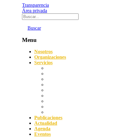
Transparencia
Área privada
Buscar
Menu
Nosotros
Organizaciones
Servicios
Digitalización
Sostenibilidad
Asesoramiento empresarial
Orientación laboral
Prevención de Riesgos Laborales
Agencia de Colocación
Protección de datos y Compliance
Servicio Acredita
Impulsa FP Dual
Publicaciones
Actualidad
Agenda
Eventos