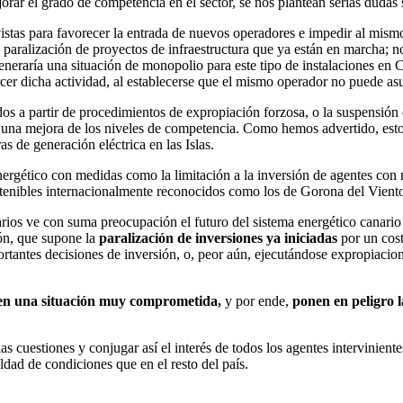
orar el grado de competencia en el sector, se nos plantean serias dudas 
stas para favorecer la entrada de nuevos operadores e impedir al mismo 
 paralización de proyectos de infraestructura que ya están en marcha; 
neraría una situación de monopolio para este tipo de instalaciones en 
cer dicha actividad, al establecerse que el mismo operador no puede asum
dos a partir de procedimientos de expropiación forzosa, o la suspensió
 una mejora de los niveles de competencia. Como hemos advertido, esto 
as de generación eléctrica en las Islas.
ergético con medidas como la limitación a la inversión de agentes con
stenibles internacionalmente reconocidos como los de Gorona del Viento
arios ve con
suma preocupación
el futuro del sistema energético canario
ión, que supone la
paralización de inversiones ya iniciadas
por un cost
portantes decisiones de inversión, o, peor aún, ejecutándose expropiac
o en una situación muy comprometida,
y por ende,
ponen en peligro l
s cuestiones y conjugar así el interés de todos los agentes intervinient
aldad de condiciones que en el resto del país.