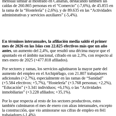
mensual similar al mostrado en Canarias, destacando también las
caídas de 260.865 personas en el “Comercio” (-7,6%), de 45.855 en
la rama de la “Hostelería” (-2,6%), y de 89.635 en las “Actividades
administrativas y servicios auxiliares” (-5,4%).
En términos interanuales,
la afiliación media saldó el primer
mes de 2026 en las Islas con 22.825 efectivos más que un año
antes
, un aumento del 2,4%, que resultó una décima mayor que el
apuntado en el ámbito nacional, cifrado en un 2,3%, con respecto al
mes enero de 2025 (+477.818 afiliados).
Por sectores y ramas, los servicios aglutinaron la mayor parte del
aumento del empleo en el Archipiélago, con 21.807 trabajadores
adicionales (+2,7%), especialmente en las ramas de “Sanidad”
(+5.584 efectivos; +5,7%), “Hostelería” (+3.768 personas; +2,2%),
“Educación” (+3.341 individuos; +6,1%), o las “Actividades
inmobiliarias” (+3.228 afiliados; +35,1%).
Por lo que respecta al resto de los sectores productivos, estos
también culminaron el mes de enero con alzas interanuales, excepto
la construcción, que vio aminorarse sus cifras de empleo en 841
trabajadores (-1,4%).