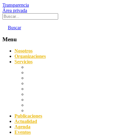
Transparencia
Área privada
Buscar
Menu
Nosotros
Organizaciones
Servicios
Digitalización
Sostenibilidad
Asesoramiento empresarial
Orientación laboral
Prevención de Riesgos Laborales
Agencia de Colocación
Protección de datos y Compliance
Servicio Acredita
Impulsa FP Dual
Publicaciones
Actualidad
Agenda
Eventos