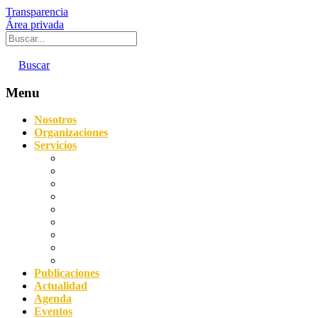
Transparencia
Área privada
Buscar
Menu
Nosotros
Organizaciones
Servicios
Digitalización
Sostenibilidad
Asesoramiento empresarial
Orientación laboral
Prevención de Riesgos Laborales
Agencia de Colocación
Protección de datos y Compliance
Servicio Acredita
Impulsa FP Dual
Publicaciones
Actualidad
Agenda
Eventos